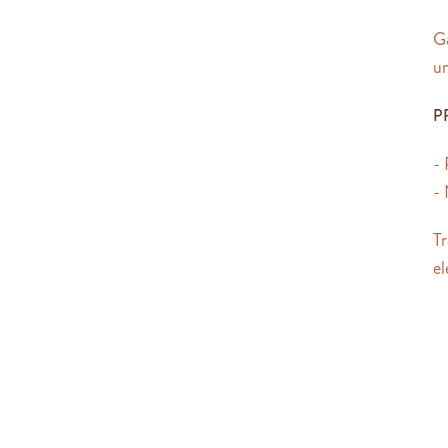
G
um
P
- 
-
Tr
el