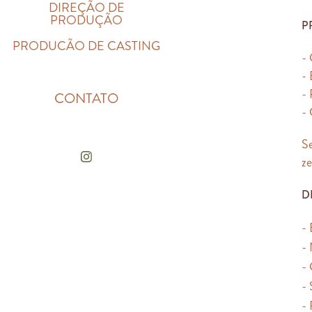
DIREÇÃO DE
PRODUÇÃO
P
PRODUCÃO DE CASTING
- 
-
-
CONTATO
- 
Se
ze
D
- 
-
- 
-
- 